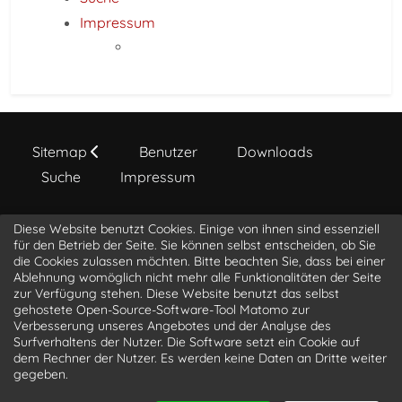
Impressum
Sitemap
Benutzer
Downloads
Suche
Impressum
Diese Website benutzt Cookies. Einige von ihnen sind essenziell
a s t r o p h o t o . l i o n b i t . c o m
für den Betrieb der Seite. Sie können selbst entscheiden, ob Sie
die Cookies zulassen möchten. Bitte beachten Sie, dass bei einer
Ablehnung womöglich nicht mehr alle Funktionalitäten der Seite
@luke_3d
@LucasLangner
@LionBit76
zur Verfügung stehen. Diese Website benutzt das selbst
@sagittarius
gehostete Open-Source-Software-Tool Matomo zur
Verbesserung unseres Angebotes und der Analyse des
Surfverhaltens der Nutzer. Die Software setzt ein Cookie auf
dem Rechner der Nutzer. Es werden keine Daten an Dritte weiter
gegeben.
© 2019 - 2026
astrophoto.lionbit.com
| Powered by