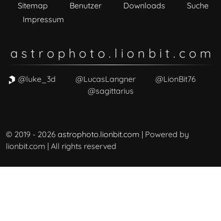
Sitemap
Benutzer
Downloads
Suche
Impressum
a s t r o p h o t o . l i o n b i t . c o m
@luke_3d
@LucasLangner
@LionBit76
@sagittarius
© 2019 - 2026
astrophoto.lionbit.com
| Powered by
lionbit.com | All rights reserved