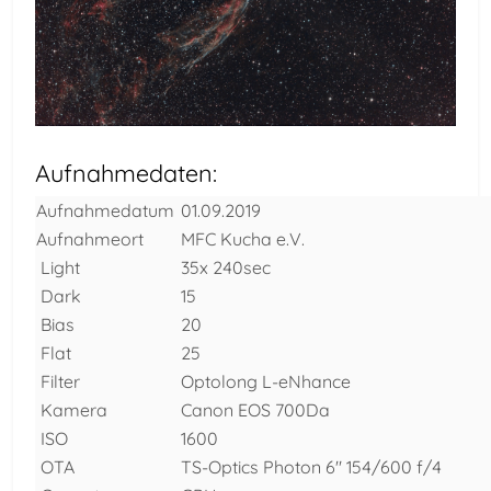
Aufnahmedaten:
Aufnahmedatum
01.09.2019
Aufnahmeort
MFC Kucha e.V.
Light
35x 240sec
Dark
15
Bias
20
Flat
25
Filter
Optolong L-eNhance
Kamera
Canon EOS 700Da
ISO
1600
OTA
TS-Optics Photon 6" 154/600 f/4