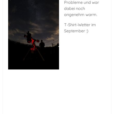
Probleme und war
dabei noch
angenehm warm.
T-Shirt-Wetter im
September :)
Vorheriger Beitrag: M45
Nächster Beitra
Zurück
Weiter