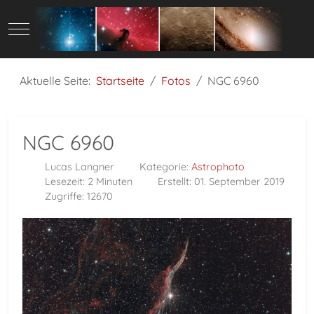
Mobile Menu Toggle
Aktuelle Seite:
Startseite
Fotos
NGC 6960
NGC 6960
Lucas Langner
Kategorie:
Astrophoto
Lesezeit: 2 Minuten
Erstellt: 01. September 2019
Zugriffe: 12670