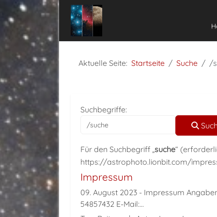
H
Aktuelle Seite:
Startseite
Suche
/
Suchformular
Suchbegriffe:
Suc
Für den Suchbegriff
„
suche
“ (erforderl
https://astrophoto.lionbit.com/impre
Impressum
09. August 2023
Impressum Angaben g
54857432 E-Mail:...