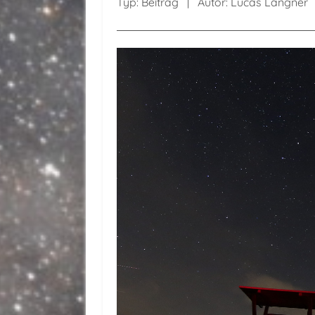
Typ:
Beitrag
Autor:
Lucas Langner