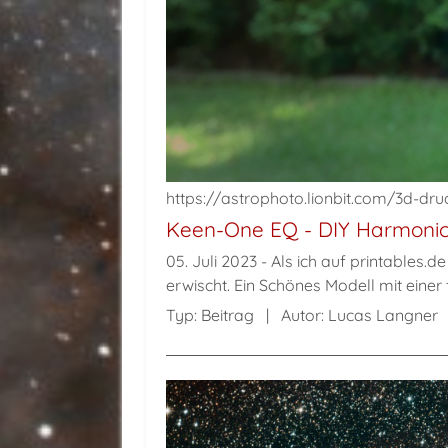
https://astrophoto.lionbit.com/3d-d
Keen-One EQ - DIY Harmonic
05. Juli 2023
Als ich auf printables.d
erwischt. Ein Schönes Modell mit einer 
Typ:
Beitrag
Autor:
Lucas Langner