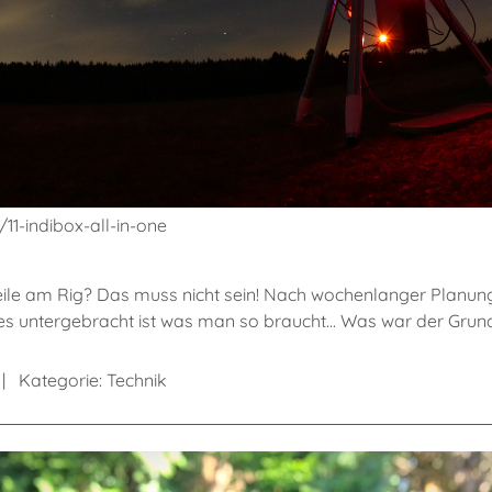
/11-indibox-all-in-one
eile am Rig? Das muss nicht sein! Nach wochenlanger Planung r
 untergebracht ist was man so braucht... Was war der Grund
Kategorie:
Technik