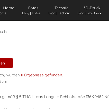
Home
Fotos
Technik
3D-Druck
ome
Blog | Fotos
Blog | Technik
Blog | 3D-Druck
suche
hen
Erweiterte Suche
ich)
wurden
11 Ergebnisse gefunden.
ssum
emäß § 5 TMG: Lucas Langner Rehhofstraße 136 90482 Nürn