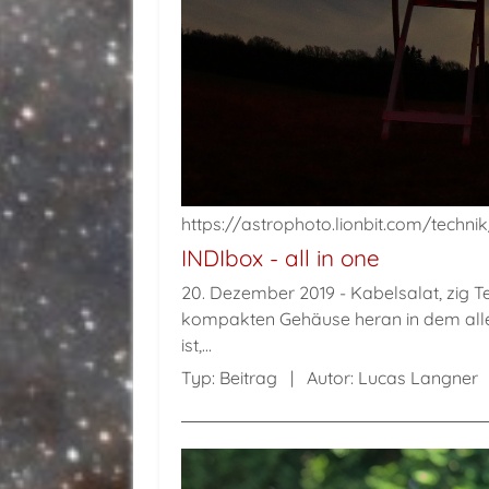
https://astrophoto.lionbit.com/technik
INDIbox - all in one
20. Dezember 2019
Kabelsalat, zig T
kompakten Gehäuse heran in dem alles
ist,...
Typ:
Beitrag
Autor:
Lucas Langner