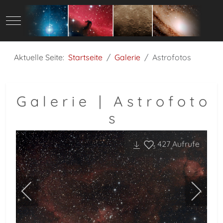
Mobile Menu Toggle
Aktuelle Seite:
Startseite
Galerie
Astrofotos
G a l e r i e | A s t r o f o t o
s
427
Aufrufe
3