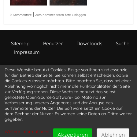
|
0
Kommentare
Zum Kommentieren bitte Einloggen
Sitemap
Benutzer
Downloads
Suche
Impressum
Diese Website benutzt Cookies. Einige von ihnen sind essenziell
a s t r o p h o t o . l i o n b i t . c o m
für den Betrieb der Seite. Sie können selbst entscheiden, ob Sie
die Cookies zulassen möchten. Bitte beachten Sie, dass bei einer
Ablehnung womöglich nicht mehr alle Funktionalitäten der Seite
@luke_3d
@LucasLangner
@LionBit76
zur Verfügung stehen. Diese Website benutzt das selbst
@sagittarius
gehostete Open-Source-Software-Tool Matomo zur
Verbesserung unseres Angebotes und der Analyse des
Surfverhaltens der Nutzer. Die Software setzt ein Cookie auf
dem Rechner der Nutzer. Es werden keine Daten an Dritte weiter
gegeben.
© 2019 - 2026
astrophoto.lionbit.com
| Powered by
lionbit.com | All rights reserved
Weitere Informationen
Akzeptieren
Ablehnen