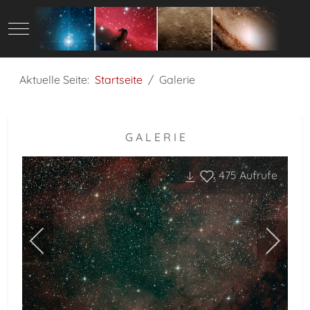
Mobile Menu Toggle
Aktuelle Seite:
Startseite
Galerie
G A L E R I E
475
Aufrufe
3