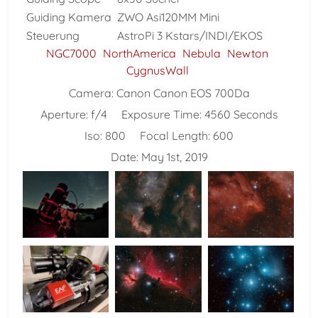
Guiding Kamera
ZWO Asi120MM Mini
Steuerung
AstroPi 3 Kstars/INDI/EKOS
NGC7000
NorthAmerica
Nebula
Newton
CygnusWall
Camera:
Canon Canon EOS 700Da
Aperture:
f/4
Exposure Time:
4560 Seconds
Iso:
800
Focal Length:
600
Date:
May 1st, 2019