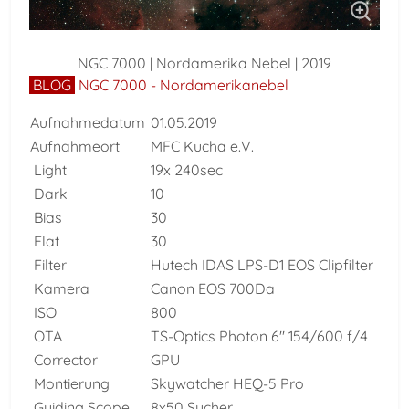
NGC 7000 | Nordamerika Nebel | 2019
BLOG
NGC 7000 - Nordamerikanebel
Aufnahmedatum
01.05.2019
Aufnahmeort
MFC Kucha e.V.
Light
19x 240sec
Dark
10
Bias
30
Flat
30
Filter
Hutech IDAS LPS-D1 EOS Clipfilter
Kamera
Canon EOS 700Da
ISO
800
OTA
TS-Optics Photon 6" 154/600 f/4
Corrector
GPU
Montierung
Skywatcher HEQ-5 Pro
Guiding Scope
8x50 Sucher