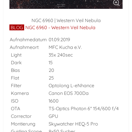
NGC 6960 | Western Veil Nebula
BLOG
NGC 6960 - Western Veil Nebula
Aufnahmedatum
01.09.2019
Aufnahmeort
MFC Kucha e.V.
Light
35x 240sec
Dark
15
Bias
20
Flat
25
Filter
Optolong L-eNhance
Kamera
Canon EOS 700Da
ISO
1600
OTA
TS-Optics Photon 6" 154/600 f/4
Corrector
GPU
Montierung
Skywatcher HEQ-5 Pro
Guiding Scope
8x50 Sucher