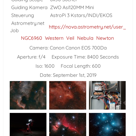
Guiding Kamera
ZWO Asi120MM Mini
Steuerung
AstroPi 3 Kstars/INDI/EKOS
Astrometry.net
https://nova.astrometry.net/user_im
Job
NGC6960
Western
Veil
Nebula
Newton
Camera:
Canon Canon EOS 700Da
Aperture:
f/4
Exposure Time:
8400 Seconds
Iso:
1600
Focal Length:
600
Date:
September 1st, 2019