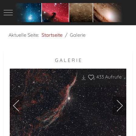
Mobile Menu Toggle
Aktuelle Seite:
Startseite
Galerie
G A L E R I E
433
Aufrufe
0