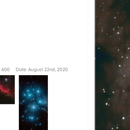
:
600
Date:
August 22nd, 2020