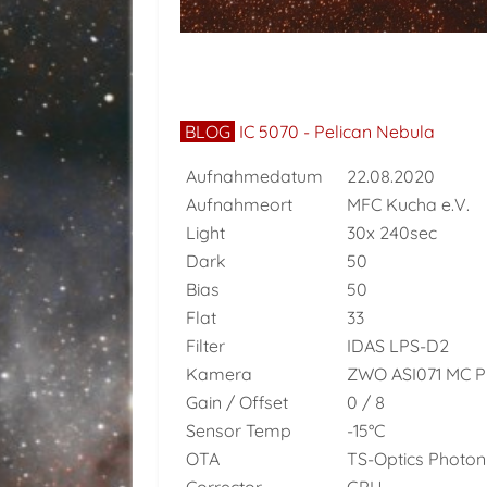
BLOG
IC 5070 - Pelican Nebula
Aufnahmedatum
22.08.2020
Aufnahmeort
MFC Kucha e.V.
Light
30x 240sec
Dark
50
Bias
50
Flat
33
Filter
IDAS LPS-D2
Kamera
ZWO ASI071 MC P
Gain / Offset
0 / 8
Sensor Temp
-15°C
OTA
TS-Optics Photon 