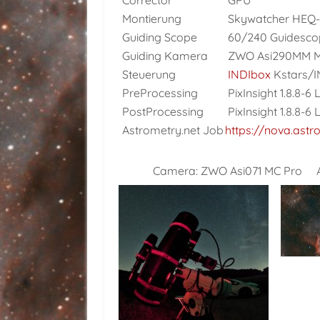
Corrector
GPU
Montierung
Skywatcher HEQ-
Guiding Scope
60/240 Guidesco
Guiding Kamera
ZWO Asi290MM M
Steuerung
INDIbox
Kstars/
PreProcessing
PixInsight 1.8.8-6 
PostProcessing
PixInsight 1.8.8-6 
Astrometry.net Job
https://nova.ast
Camera:
ZWO Asi071 MC Pro