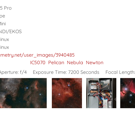
5 Pro
pe
ini
INDI/EKOS
Linux
Linux
rometry.net/user_images/3940485
IC5070
Pelican
Nebula
Newton
Aperture:
f/4
Exposure Time:
7200 Seconds
Focal Length