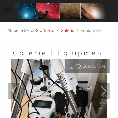
Mobile Menu Toggle
Aktuelle Seite:
Startseite
Galerie
Equipment
G a l e r i e | E q u i p m e n t
208
Aufrufe
3