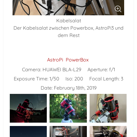
Kabelsalat
Der Kabelsalat zwischen Powerbox, AstroPi3 und
dem Rest
AstroPi
PowerBox
Camera:
HUAWEI BLA-L29
Aperture:
f/1
Exposure Time:
1/50
Iso:
200
Focal Length:
3
Date:
February 18th, 2019