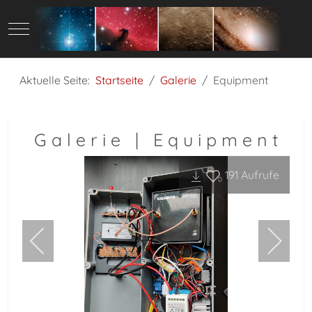
Mobile Menu Toggle
Aktuelle Seite:
Startseite
Galerie
Equipment
G a l e r i e | E q u i p m e n t
191
Aufrufe
0