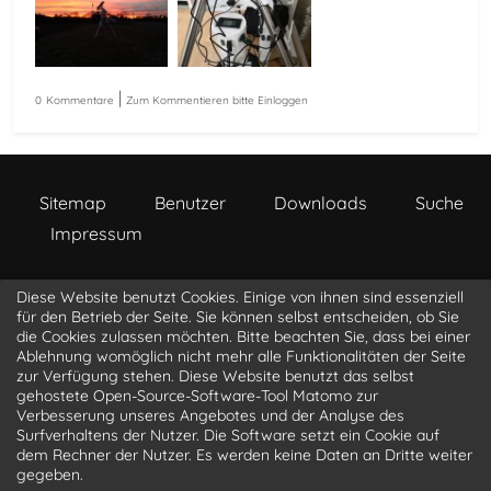
|
0
Kommentare
Zum Kommentieren bitte Einloggen
Sitemap
Benutzer
Downloads
Suche
Impressum
Diese Website benutzt Cookies. Einige von ihnen sind essenziell
a s t r o p h o t o . l i o n b i t . c o m
für den Betrieb der Seite. Sie können selbst entscheiden, ob Sie
die Cookies zulassen möchten. Bitte beachten Sie, dass bei einer
Ablehnung womöglich nicht mehr alle Funktionalitäten der Seite
@luke_3d
@LucasLangner
@LionBit76
zur Verfügung stehen. Diese Website benutzt das selbst
@sagittarius
gehostete Open-Source-Software-Tool Matomo zur
Verbesserung unseres Angebotes und der Analyse des
Surfverhaltens der Nutzer. Die Software setzt ein Cookie auf
dem Rechner der Nutzer. Es werden keine Daten an Dritte weiter
gegeben.
© 2019 - 2026
astrophoto.lionbit.com
| Powered by