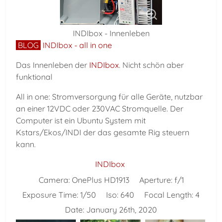
INDIbox - Innenleben
BLOG
INDIbox - all in one
Das Innenleben der
INDIbox
. Nicht schön aber
funktional
All in one: Stromversorgung für alle Geräte, nutzbar
an einer 12VDC oder 230VAC Stromquelle. Der
Computer ist ein Ubuntu System mit
Kstars/Ekos/INDI der das gesamte Rig steuern
kann.
INDIbox
Camera:
OnePlus HD1913
Aperture:
f/1
Exposure Time:
1/50
Iso:
640
Focal Length:
4
Date:
January 26th, 2020