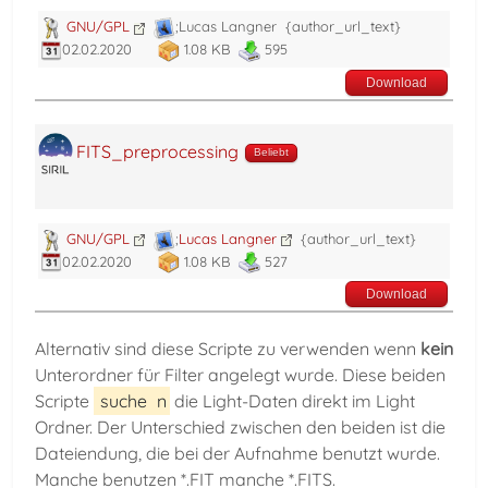
GNU/GPL
;Lucas Langner
{author_url_text}
02.02.2020
1.08 KB
595
Download
FITS_preprocessing
Beliebt
GNU/GPL
;
Lucas Langner
{author_url_text}
02.02.2020
1.08 KB
527
Download
Alternativ sind diese Scripte zu verwenden wenn
kein
Unterordner für Filter angelegt wurde. Diese beiden
Scripte
suche
n
die Light-Daten direkt im Light
Ordner. Der Unterschied zwischen den beiden ist die
Dateiendung, die bei der Aufnahme benutzt wurde.
Manche benutzen *.FIT manche *.FITS.