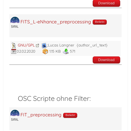
Download
FITS_L-eNhance_preprocessing
Beliebt
GNU/GPL
;Lucas Langner
{author_url_text}
02.02.2020
1.15 KB
571
Download
OSC Scripte ohne Filter:
FIT_preprocessing
Beliebt