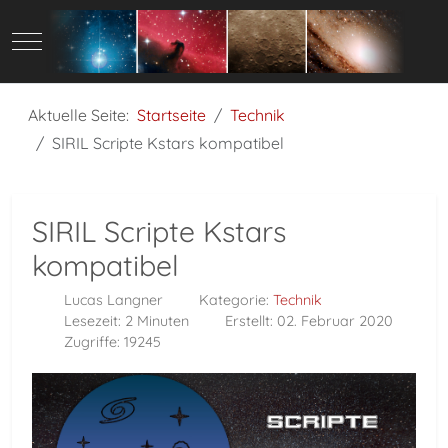
Mobile Menu Toggle
Aktuelle Seite:
Startseite
Technik
SIRIL Scripte Kstars kompatibel
SIRIL Scripte Kstars
kompatibel
Lucas Langner
Kategorie:
Technik
Lesezeit: 2 Minuten
Erstellt: 02. Februar 2020
Zugriffe: 19245