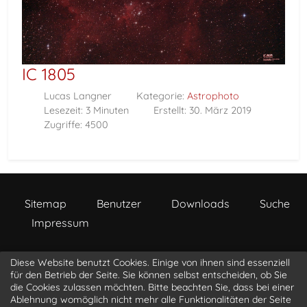
IC 1805
Lucas Langner
Kategorie:
Astrophoto
Lesezeit: 3 Minuten
Erstellt: 30. März 2019
Zugriffe: 4500
Sitemap
Benutzer
Downloads
Suche
Impressum
Diese Website benutzt Cookies. Einige von ihnen sind essenziell
a s t r o p h o t o . l i o n b i t . c o m
für den Betrieb der Seite. Sie können selbst entscheiden, ob Sie
die Cookies zulassen möchten. Bitte beachten Sie, dass bei einer
Ablehnung womöglich nicht mehr alle Funktionalitäten der Seite
@luke_3d
@LucasLangner
@LionBit76