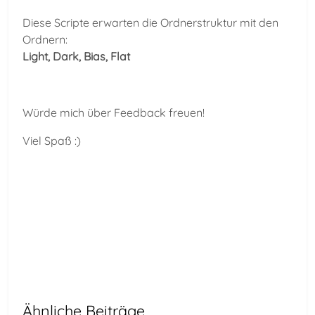
Diese Scripte erwarten die Ordnerstruktur mit den
Ordnern:
Light, Dark, Bias, Flat
Würde mich über Feedback freuen!
Viel Spaß :)
Vorheriger Beitrag: INDIbox - Die Software
Nächster Beitr
Zurück
Weiter
Ähnliche Beiträge