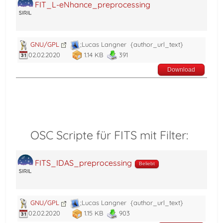
FIT_L-eNhance_preprocessing
GNU/GPL
;Lucas Langner
{author_url_text}
02.02.2020
1.14 KB
391
Download
OSC Scripte für FITS mit Filter:
FITS_IDAS_preprocessing
Beliebt
GNU/GPL
;Lucas Langner
{author_url_text}
02.02.2020
1.15 KB
903