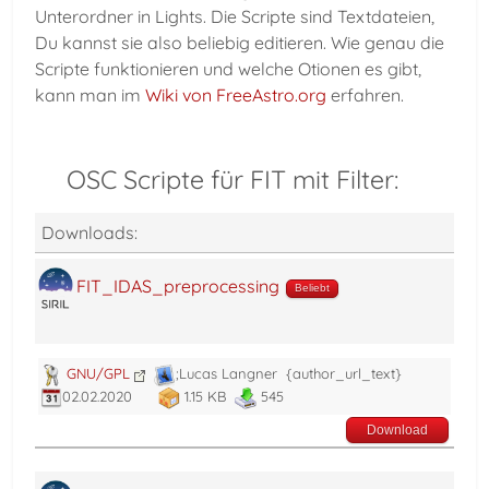
Unterordner in Lights. Die Scripte sind Textdateien,
Du kannst sie also beliebig editieren. Wie genau die
Scripte funktionieren und welche Otionen es gibt,
kann man im
Wiki von FreeAstro.org
erfahren.
OSC Scripte für FIT mit Filter:
Downloads:
FIT_IDAS_preprocessing
Beliebt
GNU/GPL
;Lucas Langner
{author_url_text}
02.02.2020
1.15 KB
545
Download