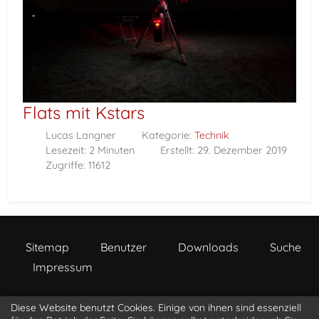
Flats mit Kstars
Lucas Langner
Kategorie:
Technik
Lesezeit: 2 Minuten
Erstellt: 29. Dezember 2019
Zugriffe: 11612
Sitemap
Benutzer
Downloads
Suche
Impressum
Diese Website benutzt Cookies. Einige von ihnen sind essenziell
a s t r o p h o t o . l i o n b i t . c o m