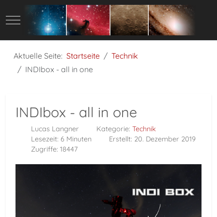
Mobile Menu Toggle
Aktuelle Seite:
Startseite
Technik
INDIbox - all in one
INDIbox - all in one
Lucas Langner
Kategorie:
Technik
Lesezeit: 6 Minuten
Erstellt: 20. Dezember 2019
Zugriffe: 18447