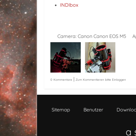
INDIbox
Camera:
Canon Canon EOS M5
A
|
0
Kommentare
Zum Kommentieren bitte Einloggen
Sitemap
Benutzer
Downlo
a 