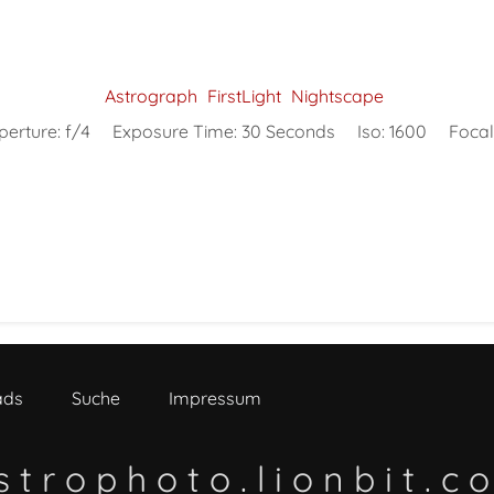
Astrograph
FirstLight
Nightscape
perture:
f/4
Exposure Time:
30 Seconds
Iso:
1600
Focal
ads
Suche
Impressum
s t r o p h o t o . l i o n b i t . c 