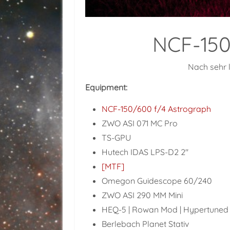
NCF-150/
Nach sehr l
Equipment:
NCF-150/600 f/4 Astrograph
ZWO ASI 071 MC Pro
TS-GPU
Hutech IDAS LPS-D2 2"
[MTF]
Omegon Guidescope 60/240
ZWO ASI 290 MM Mini
HEQ-5 | Rowan Mod | Hypertuned
Berlebach Planet Stativ