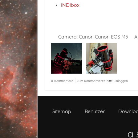
INDIbox
Camera:
Canon Canon EOS M5
A
|
0
Kommentare
Zum Kommentieren bitte Einloggen
Sitemap
Benutzer
Downlo
a 