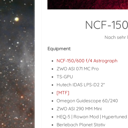
NCF-150/
Nach sehr l
Equipment:
NCF-150/600 f/4 Astrograph
ZWO ASI 071 MC Pro
TS-GPU
Hutech IDAS LPS-D2 2"
[MTF]
Omegon Guidescope 60/240
ZWO ASI 290 MM Mini
HEQ-5 | Rowan Mod | Hypertuned
Berlebach Planet Stativ