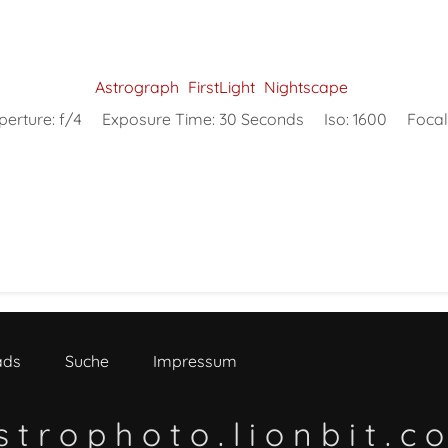
Astrograph
FirstLight
Nightscape
perture:
f/4
Exposure Time:
30 Seconds
Iso:
1600
Focal
ads
Suche
Impressum
s t r o p h o t o . l i o n b i t . c 