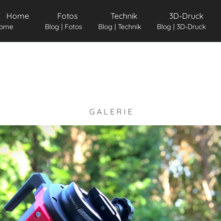
Home
Fotos
Technik
3D-Druck
ome
Blog | Fotos
Blog | Technik
Blog | 3D-Druck
G A L E R I E