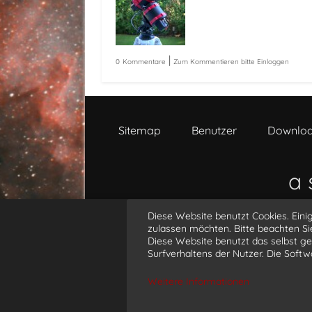
|
0
Kommentare
Zum Kommentieren bitte Einloggen
Sitemap
Benutzer
Downlo
a 
Diese Website benutzt Cookies. Einig
@
zulassen möchten. Bitte beachten Si
Diese Website benutzt das selbst 
Surfverhaltens der Nutzer. Die Soft
© 2019 - 
Weitere Informationen