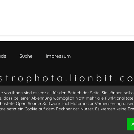
ads
Suche
Impressum
s t r o p h o t o . l i o n b i t . c 
e von ihnen sind essenziell für den Betrieb der Seite. Sie können selbs
luke_3d
@LucasLangner
@LionBit76
@sagitt
e, dass bei einer Ablehnung womöglich nicht mehr alle Funktionalitäte
gehostete Open-Source-Software-Tool Matomo zur Verbesserung unser
ware setzt ein Cookie auf dem Rechner der Nutzer. Es werden keine Da
2026
astrophoto.lionbit.com
| Powered by lionbit.com | All righ
A