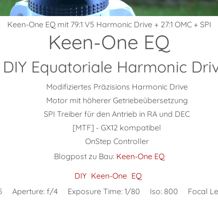
Keen-One EQ mit 79:1 V5 Harmonic Drive + 27:1 OMC + SPI
Keen-One EQ
 DIY Equatoriale Harmonic Dri
Modifiziertes Präzisions Harmonic Drive
Motor mit höherer Getriebeübersetzung
SPI Treiber für den Antrieb in RA und DEC
[MTF] - GX12 kompatibel
OnStep Controller
Blogpost zu Bau:
Keen-One EQ
DIY
Keen-One
EQ
5
Aperture:
f/4
Exposure Time:
1/80
Iso:
800
Focal L