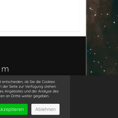
o m
t entscheiden, ob Sie die Cookies
arius
n der Seite zur Verfügung stehen.
es Angebotes und der Analyse des
ten an Dritte weiter gegeben.
ts reserved
kzeptieren
Ablehnen