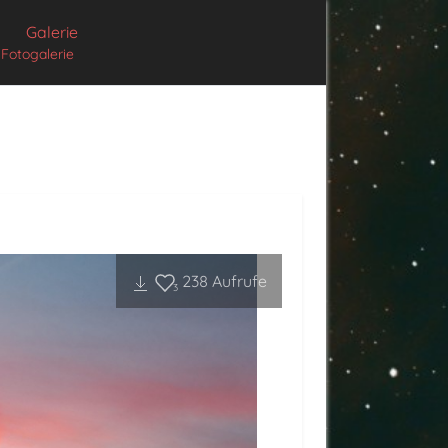
Galerie
Fotogalerie
238
Aufrufe
3