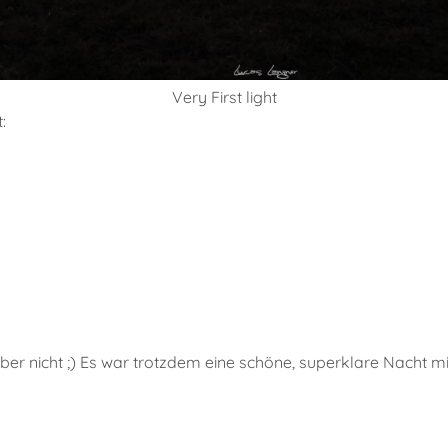
Very First light
:
ber nicht ;) Es war trotzdem eine schöne, superklare Nacht mit 