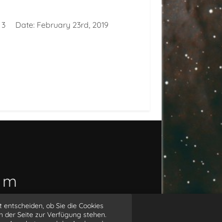
:
3
Date:
February 23rd, 2019
o m
t entscheiden, ob Sie die Cookies
arius
n der Seite zur Verfügung stehen.