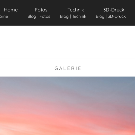
Home
Fotos
Technik
3D-Druck
ome
Blog | Fotos
Blog | Technik
Blog | 3D-Druck
G A L E R I E