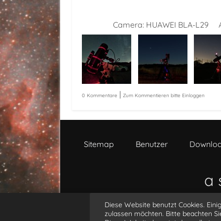
Camera:
HUAWEI BLA-L29
|
0
Kommentare
Zum Kommentieren bitte Einloggen
Sitemap
Benutzer
Downlo
a 
Diese Website benutzt Cookies. Einig
@
zulassen möchten. Bitte beachten Si