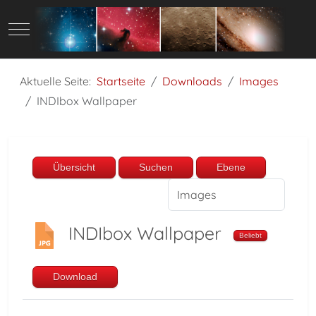
Mobile Menu Toggle
Aktuelle Seite:
Startseite
Downloads
Images
INDIbox Wallpaper
Übersicht
Suchen
Ebene
INDIbox Wallpaper
Beliebt
Download