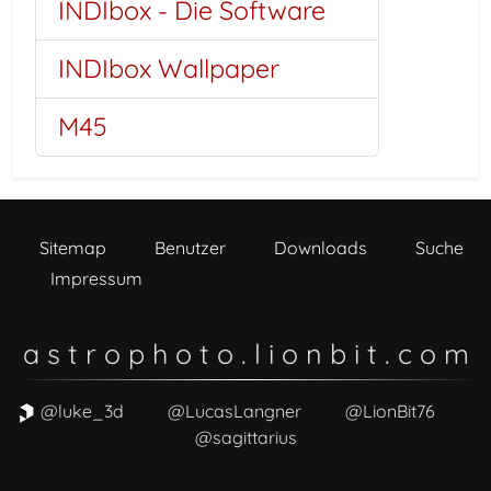
INDIbox - Die Software
INDIbox Wallpaper
M45
Sitemap
Benutzer
Downloads
Suche
Impressum
a s t r o p h o t o . l i o n b i t . c o m
@luke_3d
@LucasLangner
@LionBit76
@sagittarius