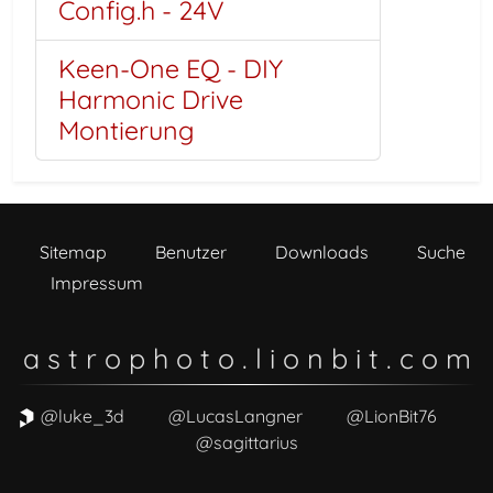
Config.h - 24V
Keen-One EQ - DIY
Harmonic Drive
Montierung
Sitemap
Benutzer
Downloads
Suche
Impressum
a s t r o p h o t o . l i o n b i t . c o m
@luke_3d
@LucasLangner
@LionBit76
@sagittarius