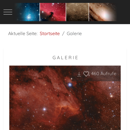
Mobile Menu Toggle
Aktuelle Seite:
Startseite
Galerie
G A L E R I E
460
Aufrufe
4