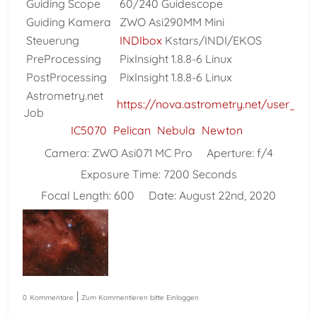
Guiding Scope
60/240 Guidescope
Guiding Kamera
ZWO Asi290MM Mini
Steuerung
INDIbox
Kstars/INDI/EKOS
PreProcessing
PixInsight 1.8.8-6 Linux
PostProcessing
PixInsight 1.8.8-6 Linux
Astrometry.net
https://nova.astrometry.net/user_i
Job
IC5070
Pelican
Nebula
Newton
Camera:
ZWO Asi071 MC Pro
Aperture:
f/4
Exposure Time:
7200 Seconds
Focal Length:
600
Date:
August 22nd, 2020
|
0
Kommentare
Zum Kommentieren bitte Einloggen