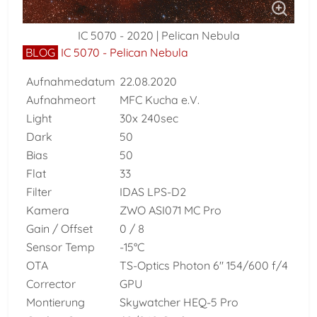
IC 5070 - 2020 | Pelican Nebula
BLOG
IC 5070 - Pelican Nebula
Aufnahmedatum
22.08.2020
Aufnahmeort
MFC Kucha e.V.
Light
30x 240sec
Dark
50
Bias
50
Flat
33
Filter
IDAS LPS-D2
Kamera
ZWO ASI071 MC Pro
Gain / Offset
0 / 8
Sensor Temp
-15°C
OTA
TS-Optics Photon 6" 154/600 f/4
Corrector
GPU
Montierung
Skywatcher HEQ-5 Pro