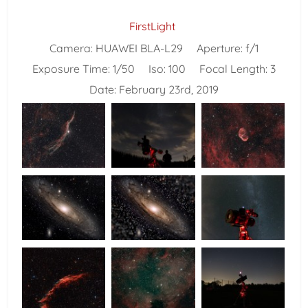
FirstLight
Camera:
HUAWEI BLA-L29
Aperture:
f/1
Exposure Time:
1/50
Iso:
100
Focal Length:
3
Date:
February 23rd, 2019