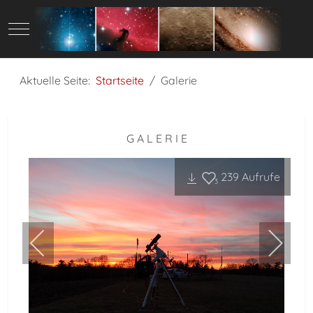
Mobile Menu Toggle
Aktuelle Seite:
Startseite
Galerie
G A L E R I E
239
Aufrufe
3