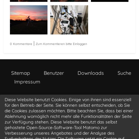
|
0
Kommentare
Zum Kommentieren bitte Einloggen
Sitemap
Benutzer
Downloads
Suche
Impressum
Diese Website benutzt Cookies. Einige von ihnen sind essenziell
a s t r o p h o t o . l i o n b i t . c o m
für den Betrieb der Seite. Sie können selbst entscheiden, ob Sie
die Cookies zulassen möchten. Bitte beachten Sie, dass bei einer
Ablehnung womöglich nicht mehr alle Funktionalitäten der Seite
@luke_3d
@LucasLangner
@LionBit76
zur Verfügung stehen. Diese Website benutzt das selbst
@sagittarius
gehostete Open-Source-Software-Tool Matomo zur
Verbesserung unseres Angebotes und der Analyse des
Surfverhaltens der Nutzer. Die Software setzt ein Cookie auf