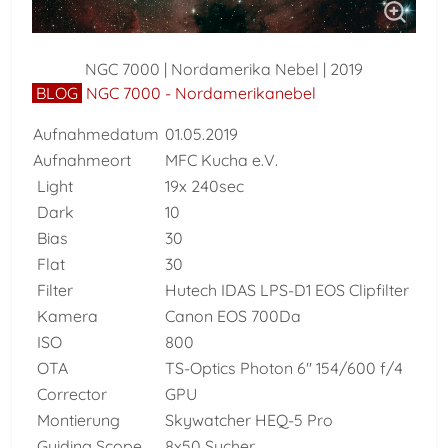
NGC 7000 | Nordamerika Nebel | 2019
BLOG
NGC 7000 - Nordamerikanebel
Aufnahmedatum
01.05.2019
Aufnahmeort
MFC Kucha e.V.
Light
19x 240sec
Dark
10
Bias
30
Flat
30
Filter
Hutech IDAS LPS-D1 EOS Clipfilter
Kamera
Canon EOS 700Da
ISO
800
OTA
TS-Optics Photon 6" 154/600 f/4
Corrector
GPU
Montierung
Skywatcher HEQ-5 Pro
Guiding Scope
8x50 Sucher