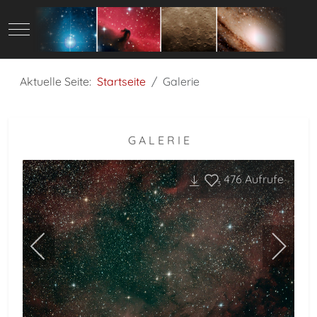
Mobile Menu Toggle
Aktuelle Seite:
Startseite
Galerie
G A L E R I E
476
Aufrufe
3