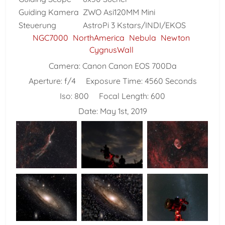
Guiding Kamera
ZWO Asi120MM Mini
Steuerung
AstroPi 3 Kstars/INDI/EKOS
NGC7000
NorthAmerica
Nebula
Newton
CygnusWall
Camera:
Canon Canon EOS 700Da
Aperture:
f/4
Exposure Time:
4560 Seconds
Iso:
800
Focal Length:
600
Date:
May 1st, 2019