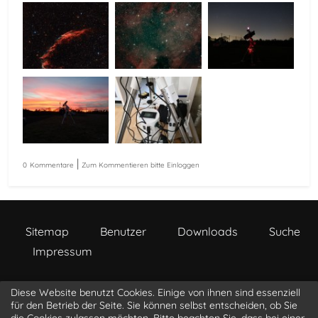
|
0
Kommentare
Zum Kommentieren bitte Einloggen
Sitemap
Benutzer
Downloads
Suche
Impressum
Diese Website benutzt Cookies. Einige von ihnen sind essenziell
a s t r o p h o t o . l i o n b i t . c o m
für den Betrieb der Seite. Sie können selbst entscheiden, ob Sie