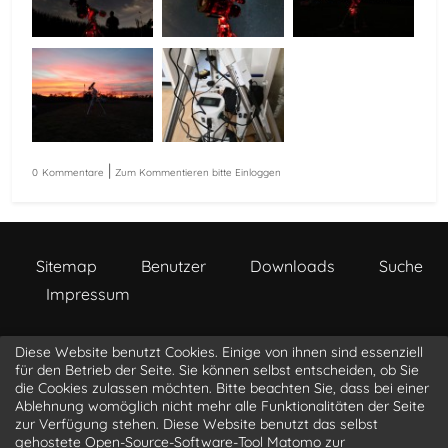
|
0
Kommentare
Zum Kommentieren bitte Einloggen
Sitemap
Benutzer
Downloads
Suche
Impressum
Diese Website benutzt Cookies. Einige von ihnen sind essenziell
a s t r o p h o t o . l i o n b i t . c o m
für den Betrieb der Seite. Sie können selbst entscheiden, ob Sie
die Cookies zulassen möchten. Bitte beachten Sie, dass bei einer
Ablehnung womöglich nicht mehr alle Funktionalitäten der Seite
@luke_3d
@LucasLangner
@LionBit76
zur Verfügung stehen. Diese Website benutzt das selbst
@sagittarius
gehostete Open-Source-Software-Tool Matomo zur