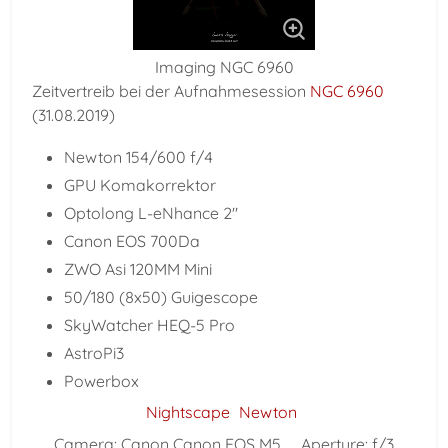
Imaging NGC 6960
Zeitvertreib bei der Aufnahmesession
NGC 6960
(31.08.2019)
Newton 154/600 f/4
GPU Komakorrektor
Optolong L-eNhance 2"
Canon EOS 700Da
ZWO Asi 120MM Mini
50/180 (8x50) Guigescope
SkyWatcher HEQ-5 Pro
AstroPi3
Powerbox
Nightscape
Newton
Camera:
Canon Canon EOS M5
Aperture:
f/3