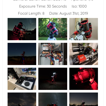
Exposure Time:
30 Seconds
Iso:
1000
Focal Length:
8
Date:
August 31st, 2019