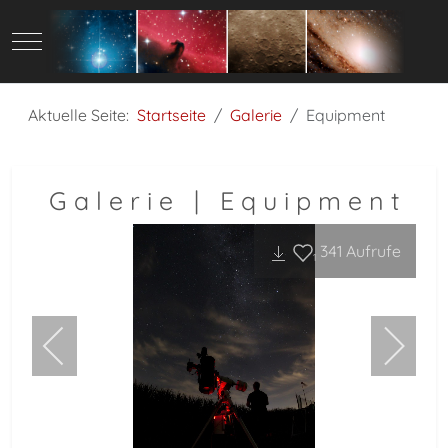
Mobile Menu Toggle
Aktuelle Seite:
Startseite
Galerie
Equipment
G a l e r i e | E q u i p m e n t
341
Aufrufe
1